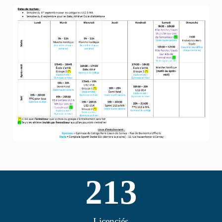
213
Licenciés