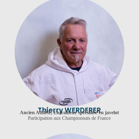
Thierry WERDERER
Ancien Athlète, Entraîneur spécialisé en javelot
Participation aux Championnats de France