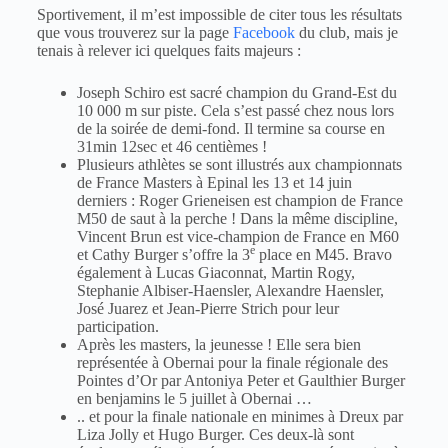
Sportivement, il m’est impossible de citer tous les résultats
que vous trouverez sur la page
Facebook
du club, mais je
tenais à relever ici quelques faits majeurs :
Joseph Schiro est sacré champion du Grand-Est du
10 000 m sur piste. Cela s’est passé chez nous lors
de la soirée de demi-fond. Il termine sa course en
31min 12sec et 46 centièmes !
Plusieurs athlètes se sont illustrés aux championnats
de France Masters à Epinal les 13 et 14 juin
derniers : Roger Grieneisen est champion de France
M50 de saut à la perche ! Dans la même discipline,
Vincent Brun est vice-champion de France en M60
e
et Cathy Burger s’offre la 3
place en M45. Bravo
également à Lucas Giaconnat, Martin Rogy,
Stephanie Albiser-Haensler, Alexandre Haensler,
José Juarez et Jean-Pierre Strich pour leur
participation.
Après les masters, la jeunesse ! Elle sera bien
représentée à Obernai pour la finale régionale des
Pointes d’Or par Antoniya Peter et Gaulthier Burger
en benjamins le 5 juillet à Obernai …
.. et pour la finale nationale en minimes à Dreux par
Liza Jolly et Hugo Burger. Ces deux-là sont