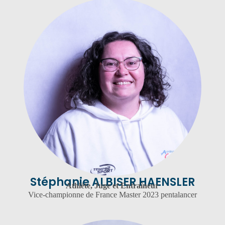
Stéphanie ALBISER HAENSLER
Athlète, Juge et Entraîneur
Vice-championne de France Master 2023 pentalancer