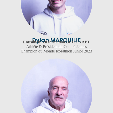
Dylan MARQUILIE
Entraîneur en formation BPJEPS APT
Athlète & Président du Comité Jeunes
Champion du Monde Icosathlon Junior 2023