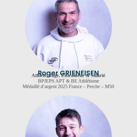
Roger GRIENEISEN
Athlète, Juge, Entraîneur & Salarié
BPJEPS APT & BE Athlétisme
Médaillé d’argent 2025 France – Perche – M50